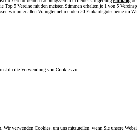
st du Zeit für deinen Lieblingsverein in deiner Umgebung
einmalig
de
ie Top 5 Vereine mit den meisten Stimmen erhalten je 1 von 5 Vereinsp
osen wir unter allen Votingteilnehmenden 20 Einkaufsgutscheine im We
immst du die Verwendung von Cookies zu.
n. Wir verwenden Cookies, um uns mitzuteilen, wenn Sie unsere Website